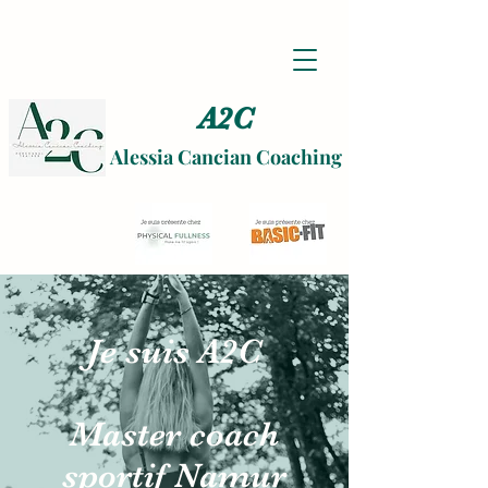
A2C
Alessia Cancian Coaching
Je suis A2C
Master coach
sportif Namur