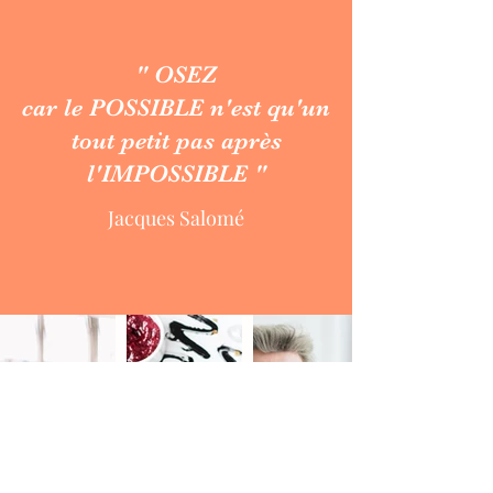
" OSEZ
car le POSSIBLE n'est qu'un
tout petit pas après
l'IMPOSSIBLE "
Jacques Salomé