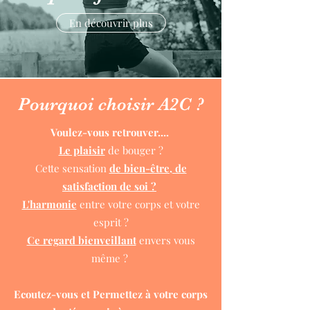
En découvrir plus
Pourquoi choisir A2C ?
Voulez-vous retrouver....
Le plaisir
de bouger ?
Cette sensation
de bien-être, de
satisfaction de soi ?
L'harmonie
entre votre corps et votre
esprit ?
Ce regard bienveillant
envers vous
même ?
Ecoutez-vous et Permettez à votre corps